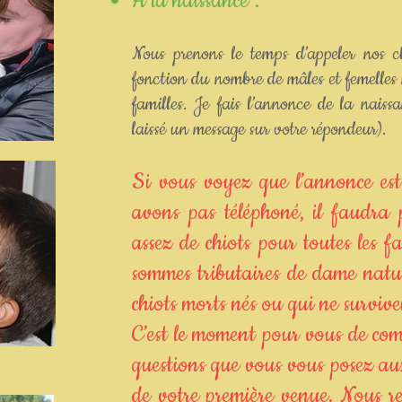
A la naissance :
Nous prenons le temps d’appeler nos cl
fonction du nombre de mâles et femelles 
familles. Je fais l’annonce de la nais
laissé un message sur votre répondeur).
Si vous voyez que l’annonce es
avons pas téléphoné, il faudra 
assez de chiots pour toutes les f
sommes tributaires de dame natur
chiots morts nés ou qui ne survive
C’est le moment pour vous de comm
questions que vous vous posez au
de votre première venue. Nous r