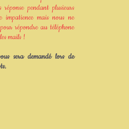
ns réponse pendant plusieurs
re impatience mais nous ne
 pour répondre au téléphone
es mails !
ous sera demandé lors de
t
s.