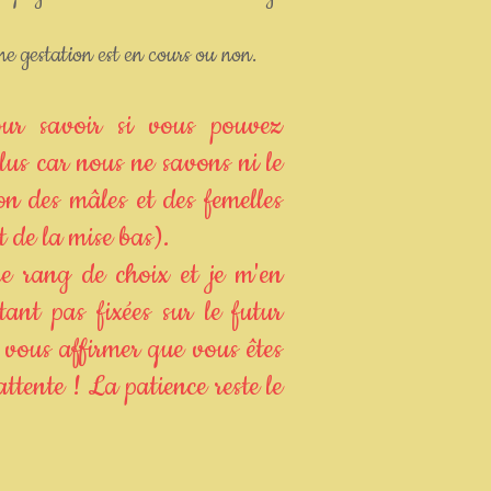
e gestation est en cours ou non.
our savoir si vous pouvez
élus car nous ne savons ni le
on des mâles et des femelles
 de la mise bas).
e rang de choix et je m'en
étant pas fixées sur le futur
s vous affirmer que vous êtes
attente ! La patience reste le