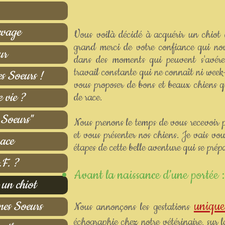
evage
Vous voilà décidé à acquérir un chiot 
grand merci de votre confiance qui no
ur
dans des moments qui peuvent s'avérer
travail constante qui ne connaît ni week-e
s Soeurs !
vous proposer de bons et beaux chiens q
 vie ?
de race.
 Soeurs"
Nous prenons le temps de vous recevoir p
et vous présenter nos chiens. Je vais vou
race
étapes de cette belle aventure qui se prép
.F. ?
Avant la naissance d’une portée :
 un chiot
uniqu
mes Soeurs
Nous annonçons les gestations
échographie chez notre vétérinaire, sur l