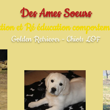
Des Ames Soeurs
tion et Ré éducation comportem
Golden Retriever - Chiots LOF