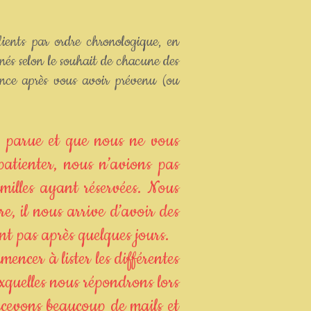
ients par ordre chronologique, en
nés selon le souhait de chacune des
sance après vous avoir prévenu (ou
t parue et que nous ne vous
patienter, nous n’avions pas
amilles ayant réservées. Nous
e, il nous arrive d’avoir des
nt pas après quelques jours.
encer à lister les différentes
xquelles nous répondrons lors
ecevons beaucoup de mails et