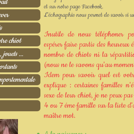
vail
et sur notre page Facebook.
ever
L'échographie nous permet de savoir si un
s
Inutile de nous téléphoner p
tre chiot
espérer faire partis des heureux 
 jouets ...
nombre de chiots ni la répartiti
(nous ne le savons qu'au moment
ortants
Idem pour savoir quel est votr
mportementale
explique : certaines familles n'
sexe de leur chiot, je ne peux pa
4 ou 7 éme famille sur la liste d'
maître mot.