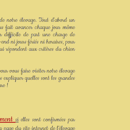
de notre élevage. Tout d'abord un
us fait avancer chaque jour même
 difficile de part une charge de
nd ni jours fériés ni horaires, pour
ui répondent aux critères du chien
our vous faire visiter notre élevage
s expliquer quelles sont les grandes
are !
ement
s
i
elles sont confirmées par
a page du site internet de l’élevage